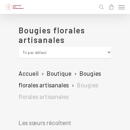
Men
Skip
search
to
main
Bougies florales
content
artisanales
Accueil
Boutique
Bougies
florales artisanales
Bougies
florales artisanales
Les sœurs récoltent