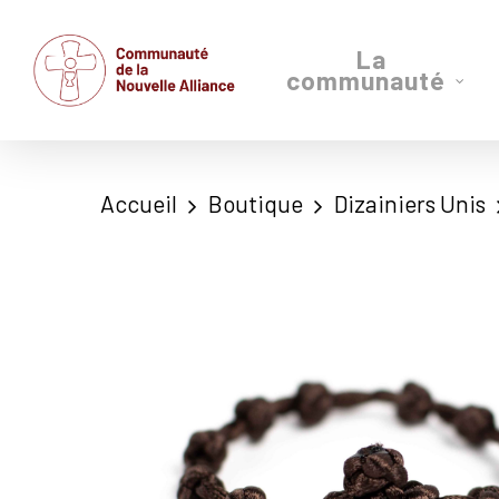
Skip
to
La
communauté
main
content
Accueil
Boutique
Dizainiers Unis