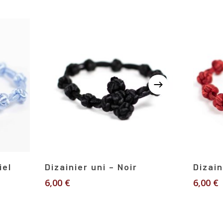
Lire La Suite
iel
Dizainier uni – Noir
Dizain
6,00
€
6,00
€